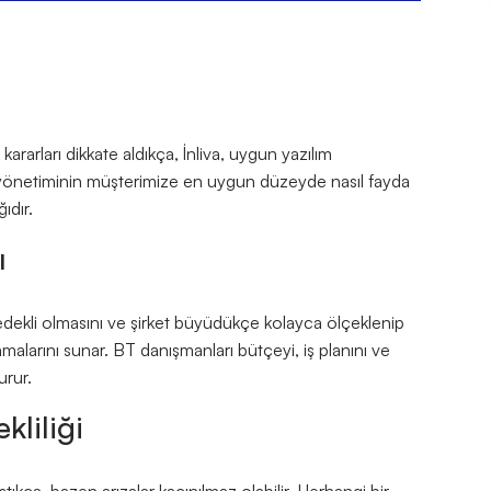
 kararları dikkate aldıkça, İnliva, uygun yazılım
ri yönetiminin müşterimize en uygun düzeyde nasıl fayda
ıdır.
ı
, yedekli olmasını ve şirket büyüdükçe kolayca ölçeklenip
alarını sunar. BT danışmanları bütçeyi, iş planını ve
rur.
kliliği