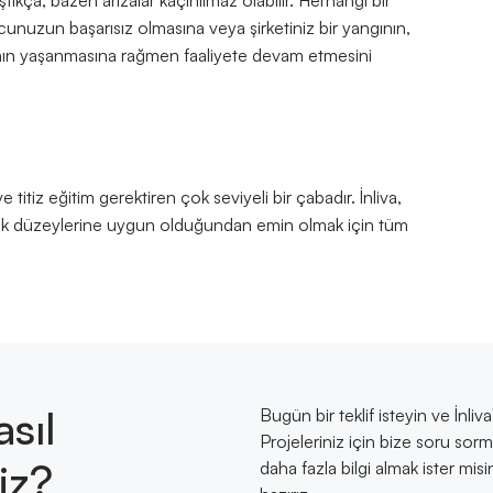
ıkça, bazen arızalar kaçınılmaz olabilir. Herhangi bir
ucunuzun başarısız olmasına veya şirketiniz bir yangının,
yının yaşanmasına rağmen faaliyete devam etmesini
titiz eğitim gerektiren çok seviyeli bir çabadır. İnliva,
lik düzeylerine uygun olduğundan emin olmak için tüm
asıl
Bugün bir teklif isteyin ve İnliv
Projeleriniz için bize soru sorm
iz?
daha fazla bilgi almak ister mi