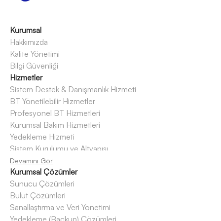
Kurumsal
Hakkımızda
Kalite Yönetimi
Bilgi Güvenliği
Hizmetler
Sistem Destek & Danışmanlık Hizmeti
BT Yönetilebilir Hizmetler
Profesyonel BT Hizmetleri
Kurumsal Bakım Hizmetleri
Yedekleme Hizmeti
Sistem Kurulumu ve Altyapısı
BT Güvenlik Hizmetleri ve Sızma Testi
Devamını Gör
Kurumsal Çözümler
Lisanslama ve Danışmanlık Hizmeti
Sunucu Çözümleri
Barındırma ve Hosting Hizmetleri
Bulut Çözümleri
Sanallaştırma ve Veri Yönetimi
Yedekleme (Backup) Çözümleri